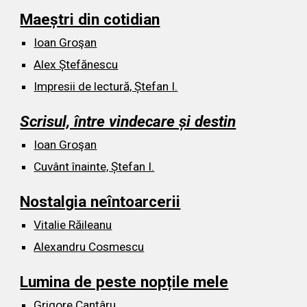
Maeștri din cotidian
Ioan Groşan
Alex Ștefănescu
Impresii de lectură, Ștefan I.
Scrisul, între vindecare și destin
Ioan Groşan
Cuvânt înainte, Ștefan I.
Nostalgia neîntoarcerii
Vitalie Răileanu
Alexandru Cosmescu
Lumina de peste nopțile mele
Grigore Canțâru