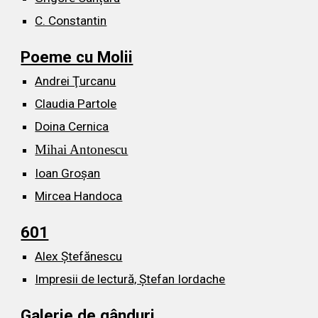
C. Constantin
Poeme cu Molii
Andrei Ţurcanu
Claudia Partole
Doina Cernica
Mihai Antonescu
Ioan Groșan
Mircea Handoca
601
Alex Ștefănescu
Impresii de lectură, Ștefan Iordache
Galerie de gânduri