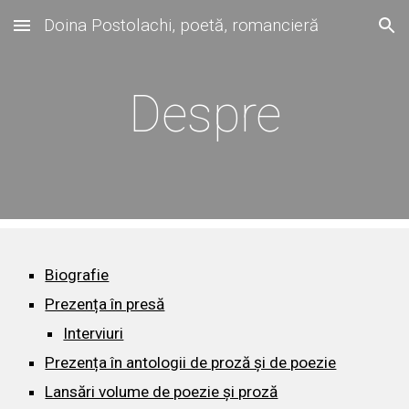
Doina Postolachi, poetă, romancieră
Skip to main content
Skip to navigation
Despre
Biografie
Prezența în presă
Interviuri
Prezența în antologii de proză și de poezie
Lansări volume de poezie și proză