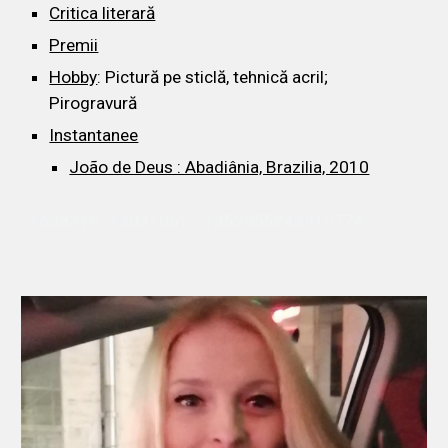
Critica literară
Premii
Hobby
: Pictură pe sticlă, tehnică acril; 
Pirogravură
Instantanee
João de Deus : Abadiânia, Brazilia, 2010
1638319713031051 / 1352855844910774