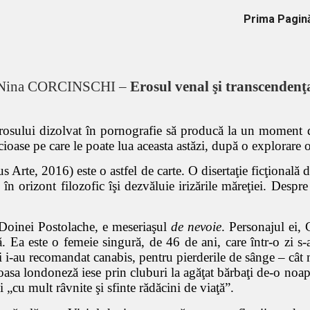
Prima Pagin
ip to main content
Skip to navigat
Nina CORCINSCHI – 
Erosul venal şi transcendenţ
a erosului dizolvat în pornografie să producă la un moment d
ioase pe care le poate lua aceasta astăzi, după o explorare o
s Arte, 2016) este o astfel de carte. O disertaţie ficţională d
în orizont filozofic îşi dezvăluie irizările măreţiei. Despre
 Doinei Postolache, e meseriaşul
de nevoie
. Personajul ei, 
că. Ea este o femeie singură, de 46 de ani, care într-o zi s
i i-au recomandat canabis, pentru pierderile de sânge – cât 
moasa londoneză iese prin cluburi la agăţat bărbaţi de-o noap
 „cu mult râvnite şi sfinte rădăcini de viaţă”.