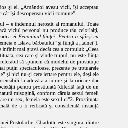
cios şi el. „Amândoi aveau vicii, îşi acceptau
 pe cât îşi descopereau vicii comune”.
sul – e îndemnul nerostit al romanului. Toate
că viciul personal nu produce rău celorlalţi,
cartea ei
Femininul fiinţei. Pentru a sfârşi cu
meia e „slava bărbatului” şi fiinţă a „tainei”).
te infinit mai gravă decât cea a corpului: „Ceea
tuata, cea care-şi vinde trupul, nu este fiinţa
 preferabil să spunem că modelul de prostituţie
mai puţin spectaculoase, prezente pe trotuarele
 şi nici nu-şi cere iertare pentru ele, deşi ele
ensibili la adevărata iubire şi la oricare dar
ietăţii pentru prostituată (diferită faţă de un
e natură misogină, conform căruia sexul femeii
are un sex, femeia este sexul ei”2. Prostituata
ială de a fi reificată şi considerată instanţă
Doinei Postolache, Charlotte este singura, dintre