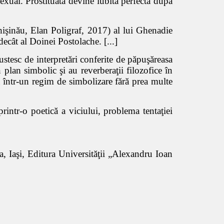
sexual. Prostituata devine iubita perfectă după
işinău, Elan Poligraf, 2017) al lui Ghenadie
z decât al Doinei Postolache.
[...]
ustesc de interpretări conferite de păpuşăreasa
plan simbolic şi au reverberaţii filozofice în
a într-un regim de simbolizare fără prea multe
rintr-o poetică a viciului, problema tentaţiei
 Iaşi, Editura Universităţii „Alexandru Ioan