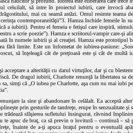
scă năucitor şi profund. Iubirea este eliberarea care trece înt
l celuilalt, să intre în proiectul iubirii, care invocă 
drăgostitului, mai cu seamă astăzi. Omul resimte teama de
tă cerinţa contemporaneităţii”3. Hamza închide femeile în sub
lică a iubirii). Pentru el femeia e fetişul care inspiră, sti
 pentru a scrie poezie”). Hamza e scriitorul-vampir care-şi al
ată în numele iubirii şi al creaţiei. Hamza este prototipul 
rea fără limite. Este un înfometat de iubirea-pasiune: „So
noscut, să înţeleagă cât de preţioasă este şi cât de multă 
i acceptare a alterităţii cu darul virtuţilor, dar şi cu bleste
iscă. De dragul iubirii, Charlotte renunţă la libertatea sa d
 sa, simţi că „O iubea pe Charlotte, aşa cum nu mai iubi pe
ia”.
a renunţare la sine şi abandonare în celălalt. Ea acceptă alter
mplineşte prin gesturile de tandreţe, erupe în senzualitate şi 
tate trădează sfâşierea sufletului însingurat, râvnind împlini
u te apuc de braţ, ca să previn o lovitură – continuă – să ş
eţe, înainte de a-ţi apuca braţul pentru o eventuală apăra