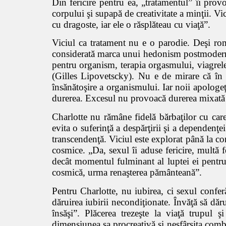
Din fericire pentru ea, „tratamentul” îi provo
corpului şi supapă de creativitate a minţii. Vi
cu dragoste, iar ele o răsplăteau cu viaţă”.
Viciul ca tratament nu e o parodie. Deşi rom
considerată marca unui hedonism postmodern a
pentru organism, terapia orgasmului, viagrele 
(Gilles Lipovetscky). Nu e de mirare că în 
însănătoşire a organismului. Iar noii apologeţi
durerea. Excesul nu provoacă durerea mixată cu 
Charlotte nu rămâne fidelă bărbaţilor cu care
evita o suferinţă a despărţirii şi a dependenţ
transcendenţă. Viciul este explorat până la con
cosmice. „Da, sexul îi aduse fericire, multă 
decât momentul fulminant al luptei ei pentr
cosmică, urma renaşterea pământeană”.
Pentru Charlotte, nu iubirea, ci sexul conferă
dăruirea iubirii necondiţionate. Învăţă să dăru
însăşi”. Plăcerea trezeşte la viaţă trupul 
dimensiunea sa procreativă şi nesfârşita combu