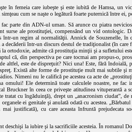
aşte în femeia care iubeşte şi este iubită de Hamsa, un vi
 ei simţeau cum se naşte o legătură foarte puternică între ei,
ul fac parte din ADN-ul uman. Să arunce cu piatra nevicio
ent surse ale prostituţiei, compensând un vid ontologic. Da
lus într-un regim al normalităţii. Annick de Souzenelle, în 
 decăderii într-un discurs destul de tradiţionalist (în care fe
 la ortodoxie, admite că prostituţia minţii şi a sufletului es
faptul că, din perspectiva pe care tocmai am propus-o, prosti
 altfel, este de dispreţuit? Nici una! Este, fără îndoială,
spreţ. Există alte forme de prostituţie mult mai subtile şi 
os. Nimeni nu le califică pe acestea ca acte de „prostituţie”
 omului! Ele determină toate calculele noastre, ne fac ins
cal Bruckner în ceea ce priveşte atitudinea vituperantă a soc
este tratat cu îngăduinţă), drept un „anacronism ciudat”, d
organele ei genitale şi anulată odată cu acestea. „Bărbatul 
 mai justificată), cu care aceasta înfruntă prejudecata soc
nt deschişi la iubire şi la sacrificiile acesteia. În romanul 