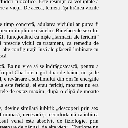
hideri filozofice. Este resimţit ca voluptate a
e a vieţii. De aceea, femeia „îşi hrănea viciile
 timp concretă, adularea viciului ar putea fi
ntru împlinirea sinelui. Binefacerile sexului
, funcţionând ca nişte „farmacii ale fericirii”
 prescrie viciul ca tratament, ca remediu de
 alte configuraţii însă ale plăcerii îmbinate cu
scă.
ică. Ea nu vrea să se îndrăgostească, pentru a
 Trupul Charlotei e gol doar de haine, nu şi de
ul, e revărsare a sublimului din om în energiile
ste fericită, ei erau fericiţi, moartea nu era
ntele de extaz maxim; după o clipă de moarte
e, devine similară iubirii: „descoperi prin sex
e frumoasă, necesară şi reconfortantă ca iubirea
osul venal este absolvit de fiziologie, prin
reatoare de păpuşi, de alte
vieţi
: „Charlotte nu