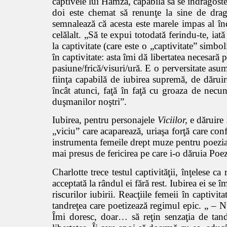
captivele lui Hamza, capabilă să se îndrăgostea
doi este chemat să renunţe la sine de dragu
semnalează că acesta este marele impas al în
celălalt. „Să te expui totodată ferindu-te, ia
la captivitate (care este o „captivitate” simbo
în captivitate: asta îmi dă libertatea necesară
pasiune/frică/visuri/ură. E o perversitate asum
fiinţa capabilă de iubirea supremă, de dărui
încât atunci, faţă în faţă cu groaza de necu
duşmanilor noştri”.
Iubirea, pentru personajele
Viciilor,
e dăruire ş
„viciu” care acaparează, uriaşa forţă care conf
instrumenta femeile drept muze pentru poezia
mai presus de fericirea pe care i-o dăruia Poez
Charlotte trece testul captivităţii, înţelese c
acceptată la rândul ei fără rest. Iubirea ei se î
riscurilor iubirii. Reacţiile femeii în captivi
tandreţea care poetizează regimul epic. „ – N
Îmi doresc, doar… să reţin senzaţia de tandr