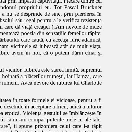
âi prin impasul captivităţii. Fiecare dintre cei
abandonul propriului eu. Tot Pascal Bruckner
 a nu se desprinde de sine, prin pierderea în
solul său regal pentru a le verifica rezistenţa
mulul care dă viaţă creaţiei („Am nevoie de muze
imentează poezia din senzaţiile femeilor răpite:
bărbatului care caută, cu aceeaşi furie adamică,
mam victimele să iubească atât de mult viaţa,
iubire avem în noi, că o putem dărui chiar şi
mul viciilor. Iubirea este starea limită, supremul
e hoinară a plăcerilor trupeşti, iar Hamza, care
 nimeni. Avea nevoie de iubirea lui Charlotte
itatea în toate formele ei vicioase, pentru a fi
se deschide în acceptare a fricii, adică a tuturor
rea erotică. Violenţa gestului se îmblânzeşte în
tii că nu-mi compar puterile mele cu ale tale.
re”, îi spune prizoniera celui care i-a răpit