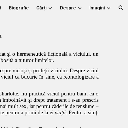
ă
Biografie
Cărți
Despre
Imagini
ion
a
at şi o hermeneutică ficţională a viciului, un
bosită a tuturor limitelor.
espre vicioşi şi profeţii viciului. Despre viciul
 viciul ca bucurie în sine, ca reontologizare a
Charlotte, nu practică viciul pentru bani, ca o
-a îmbolnăvit şi drept tratament i s-au prescris
mai mult sex, iar pentru căderile de tensiune –
te pentru a primi de la ei
viaţă
. Pentru a simţi