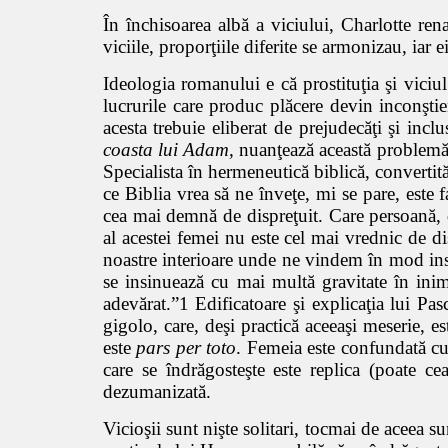
În închisoarea albă a viciului, Charlotte ren
viciile, proporţiile diferite se armonizau, iar
Ideologia romanului e că prostituţia şi vici
lucrurile care produc plăcere devin inconşti
acesta trebuie eliberat de prejudecăţi şi inc
coasta lui Adam,
nuanţează această problemă a
Specialista în hermeneutică biblică, convertită
ce Biblia vrea să ne înveţe, mi se pare, este 
cea mai demnă de dispreţuit. Care persoană, de
al acestei femei nu este cel mai vrednic de di
noastre interioare unde ne vindem în mod insidi
se insinuează cu mai multă gravitate în inima
adevărat.”1 Edificatoare şi explicaţia lui Pas
gigolo, care, deşi practică aceeaşi meserie, 
este
pars per toto
. Femeia este confundată cu 
care se îndrăgosteşte este replica (poate cea
dezumanizată.
Vicioşii sunt nişte solitari, tocmai de aceea su