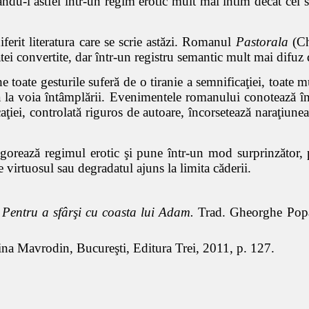
ându-l astfel într-un regim erotic mult mai intim decât cel 
erit literatura care se scrie astăzi. Romanul
Pastorala
(Ch
uatei convertite, dar într-un registru semantic mult mai difu
 toate gesturile suferă de o tiranie a semnificaţiei, toate m
 la voia întâmplării. Evenimentele romanului conotează în 
iei, controlată riguros de autoare, încorsetează naraţiune
igorează regimul erotic şi pune într-un mod surprinzător, p
 virtuosul sau degradatul ajuns la limita căderii.
. Pentru a sfârşi cu coasta lui Adam.
Trad. Gheorghe Popa,
Irina Mavrodin, Bucureşti, Editura Trei, 2011, p. 127.