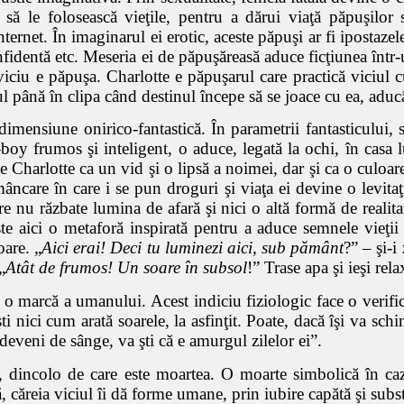
i să le folosească vieţile, pentru a dărui viaţă păpuşilor
ternet. În imaginarul ei erotic, aceste păpuşi ar fi ipostazel
identă etc. Meseria ei de păpuşăreasă aduce ficţiunea într-u
iciu e păpuşa. Charlotte e păpuşarul care practică viciul c
nul până în clipa când destinul începe să se joace cu ea, ad
mensiune onirico-fantastică. În parametrii fantasticului, 
y frumos şi inteligent, o aduce, legată la ochi, în casa l
e Charlotte ca un vid şi o lipsă a noimei, dar şi ca o culoare
ncare în care i se pun droguri şi viaţa ei devine o levitaţi
re nu răzbate lumina de afară şi nici o altă formă de realita
 aici o metaforă inspirată pentru a aduce semnele vieţii în
oare. „
Aici erai! Deci tu luminezi aici, sub pământ
?” – şi-i
„
Atât de frumos! Un soare în subsol
!” Trase apa şi ieşi rel
 o marcă a umanului. Acest indiciu fiziologic face o verifi
ti nici cum arată soarele, la asfinţit. Poate, dacă îşi va sch
deveni de sânge, va şti că e amurgul zilelor ei”.
, dincolo de care este moartea. O moarte simbolică în caz
 căreia viciul îi dă forme umane, prin iubire capătă şi sub