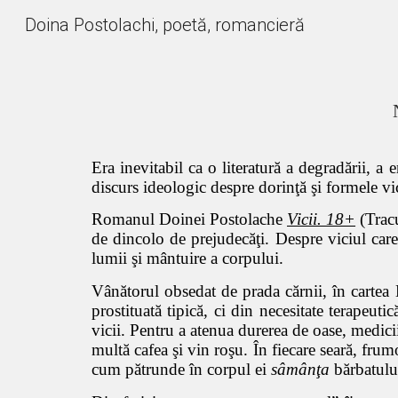
Doina Postolachi, poetă, romancieră
Sk
Era inevitabil ca o literatură a degradării, 
discurs ideologic despre dorinţă şi formele vic
Romanul Doinei Postolache
Vicii. 18+
(Tracu
de dincolo de prejudecăţi. Despre viciul care 
lumii şi mântuire a corpului.
Vânătorul obsedat de prada cărnii, în cartea
prostituată tipică, ci din necesitate terapeuti
vicii. Pentru a atenua durerea de oase, medici
multă cafea şi vin roşu. În fiecare seară, fru
cum pătrunde în corpul ei
sâmânţa
bărbatului