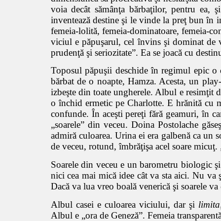
voia decât sămânţa bărbaţilor, pentru ea, ş
inventează destine şi le vinde la preţ bun în in
femeia-lolită, femeia-dominatoare, femeia-conf
viciul e păpuşarul, cel învins şi dominat de v
prudenţă şi seriozitate”. Ea se joacă cu desti
Toposul păpuşii deschide în regimul epic o di
bărbat de o noapte, Hamza. Acesta, un play-bo
izbeşte din toate ungherele. Albul e resimţit d
o închid ermetic pe Charlotte. E hrănită cu mâ
confunde. În aceşti pereţi fără geamuri, în ca
„soarele” din veceu. Doina Postolache găseşte
admiră culoarea. Urina ei era galbenă ca un s
de veceu, rotund, îmbrăţişa acel soare micuţ. 
Soarele din veceu e un barometru biologic şi
nici cea mai mică idee cât va sta aici. Nu va ş
Dacă va lua vreo boală venerică şi soarele va 
Albul casei e culoarea viciului, dar şi
limita
Albul e „ora de Geneză”. Femeia transparentă,