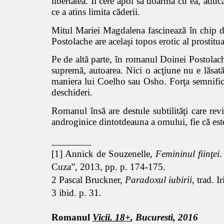
libertatea. Îi cere apoi să doarmă cu ea, aduc
ce a atins limita căderii.
Mitul Mariei Magdalena fascinează în chip dif
Postolache are acelaşi topos erotic al prostit
Pe de altă parte, în romanul Doinei Postolache
supremă, autoarea. Nici o acţiune nu e lăsată
maniera lui Coelho sau Osho. Forţa semnificaţ
deschideri.
Romanul însă are destule subtilităţi care rev
androginice dintotdeauna a omului, fie că este
________
[1] Annick de Souzenelle,
Femininul fiinţei
Cuza”, 2013, pp. p. 174-175.
2 Pascal Bruckner,
Paradoxul iubirii
, trad. 
3 ibid. p. 31.
Romanul
Vicii. 18+
, Bucuresti, 2016