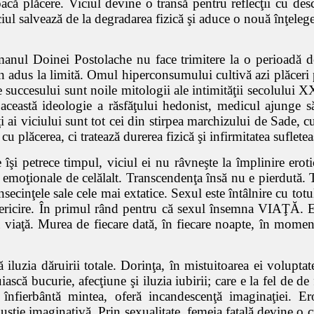
acă plăcere. Viciul devine o transă pentru reflecţii cu desc
ciul salvează de la degradarea fizică şi aduce o nouă înţeleger
anul Doinei Postolache nu face trimitere la o perioadă de
dus la limită. Omul hiperconsumului cultivă azi plăceri pe
succesului sunt noile mitologii ale intimităţii secolului XXI
această ideologie a răsfăţului hedonist, medicul ajunge să
 ai viciului sunt tot cei din stirpea marchizului de Sade, cu
plăcerea, ci tratează durerea fizică şi infirmitatea sufletea
 îşi petrece timpul, viciul ei nu râvneşte la împlinire erot
ei emoţionale de celălalt. Transcendenţa însă nu e pierdută.
secinţele sale cele mai extatice. Sexul este întâlnire cu tot
fericire. În primul rând pentru că sexul însemna VIAŢĂ. Ea e
u viaţă. Murea de fiecare dată, în fiecare noapte, în mome
 iluzia dăruirii totale. Dorinţa, în mistuitoarea ei voluptat
iască bucurie, afecţiune şi iluzia iubirii; care e la fel de d
şi înfierbântă mintea, oferă incandescenţă imaginaţiei. Er
stie imaginativă. Prin sexualitate, femeia fatală devine o c