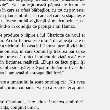
 sale”. Ea confecţionează păpuşi de lemn, le
e în care se oferă bărbaţilor, cu tot cu poveste:
n plan simbolic, în care cel care-şi stăpâneşte
u „foarte multă vigilenţă şi meticulozitate, cu
ucând-o în condiţia de păpuşă a lui Hamza.
se produce o răpire a lui Charlotte de noul ei
ui. Acolo femeia este uluită de albeaţa care o
 a viciului. În casa lui Hamza, pereţii viciului
e onirică, în care somnul şi trezirea par să se
te lumească, unicul indiciu de viaţă reală este
 ficţiunea realităţii. „După ce făcu pipi, îşi
 zâmbi ştrengăreşte. Spaţiul dinăuntrul vasului
axată, amuzată şi aproape fără frică”.
care a umanului la scară ontologică: „Nu avea
imba urina culoarea, va şti că soarele ei apune.
ul Charlottei, care aduce învierea simbolică.
stanţă, conţinut uman.