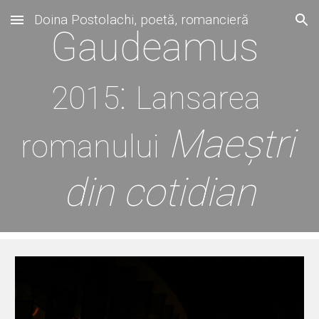
Doina Postolachi, poetă, romancieră
Skip to main content
Skip to navigation
Gaudeamus 
: 
2015
Lansarea 
Maeștri 
romanului
din cotidian